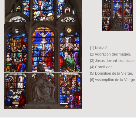
[1] Nativité.
[2] Adoration des mages.
[3] Jésus devant les doccteu
[4] Crucifixion.
[5] Dormition de la Vierge.
[6] Assomption de la Vierge.