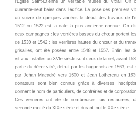
l’Église Saint-Etienne un véritable musée du vitrail. On 
quarante-neuf baies dans l'édifice. La pose des premiers vi
dû suivre de quelques années le début des travaux de l’ég
1512 ou 1522 est la date la plus ancienne connue. On dis
deux campagnes : les verrières basses du chœur portent le
de 1539 et 1542 ; les verrières hautes du chœur et du trans
grisailles, ont été posées entre 1548 et 1557. Enfin, les d
vitraux installés au XVIe siècle sont ceux de la nef, avant 15
partie du décor vitré, détruit par les huguenots en 1563, est r
par Jehan Macadré vers 1600 et Jean Lothereau en 163
donateurs sont bien connus grâce à diverses inscriptio
donnent le nom de particuliers, de confréries et de corporatio
Ces verrières ont été de nombreuses fois restaurées, d
seconde moitié du XIXe siècle et durant tout le XXe siècle.