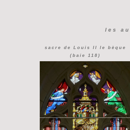
les au
sacre de Louis II le bèque
(baie 118)