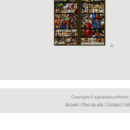
Copyright © eglisesduconfluent.f
Accueil
|
Plan du site
|
Contact
|
In