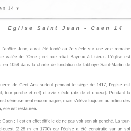
en 14 ▾
Eglise Saint Jean - Caen 14
à l'apôtre Jean, aurait été fondé au 7e siècle sur une voie romaine
e vallée de l'Orne ; cet axe reliait Bayeux à Lisieux. L'église est
s en 1059 dans la charte de fondation de l'abbaye Saint-Martin de
rre de Cent Ans surtout pendant le siège de 1417, l'église est
il, tour-porche et nef) et xvie siècle (abside et chœur). Pendant la
se est sérieusement endommagée, mais s'élève toujours au milieu des
 elle est restaurée.
 Caen ; il est en effet difficile de ne pas voir son air penché. La tour-
rd-ouest (2,28 m en 1700) car l'église a été construite sur un sol