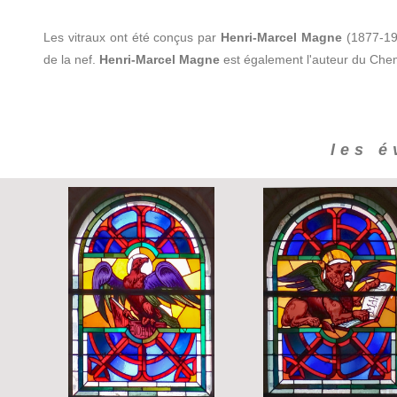
Les vitraux ont été conçus par
Henri-Marcel Magne
(1877-194
de la nef.
Henri-Marcel Magne
est également l'auteur du Chemi
les é