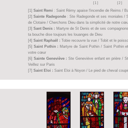
[1]
[2]
[1]
Saint Remi
: Saint Rémy apaise l'incendie de Reims / Ba
[2]
Sainte Radegonde
: Ste Radegonde et ses moniales / S
de Clotaire / Cherchons Dieu dans la simplicité de notre cœ
[3]
Sant Denis :
Martyre de St Denis et de ses compagnons
ta bouche dise toujours les louanges de Dieu
[4]
Saint Raphaël :
Tobie recouvre la vue / Tobit et le pois
[5]
Saint Pothin :
Martyre de Saint Pothin / Saint Pothin e
votre cœur
[6]
Sainte Geneviève :
Ste Geneviève enfant en prière / S
Veillez sur Paris
[7]
Saint Eloi :
Saint Eloi à Noyon / Le pied de cheval coupé