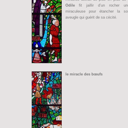
Odile
fit jaillir d’un rocher u
miraculeuse pour étancher la so
aveugle qui guérit de sa cécité.
le miracle des bœufs