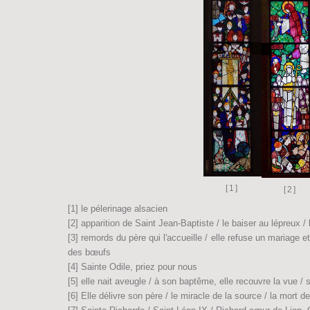
[1]
[2]
[1] le pélerinage alsacien
[2] apparition de Saint Jean-Baptiste / le baiser au lépreux / 
[3] remords du père qui l'accueille / elle refuse un mariage e
des bœufs
[4] Sainte Odile, priez pour nous
[5] elle nait aveugle / à son baptême, elle recouvre la vue / so
[6] Elle délivre son père / le miracle de la source / la mort 