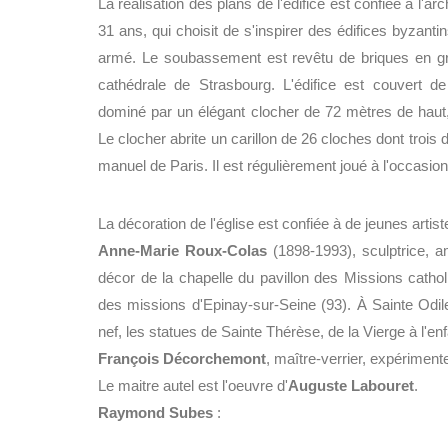
La réalisation des plans de l'édifice est confiée à l'ar
31 ans, qui choisit de s'inspirer des édifices byzanti
armé. Le soubassement est revêtu de briques en grè
cathédrale de Strasbourg. L'édifice est couvert de
dominé par un élégant clocher de 72 mètres de haut,
Le clocher abrite un carillon de 26 cloches dont trois d
manuel de Paris. Il est régulièrement joué à l'occasion
La décoration de l'église est confiée à de jeunes art
Anne-Marie Roux-Colas
(1898-1993), sculptrice, a
décor de la chapelle du pavillon des Missions cathol
des missions d'Epinay-sur-Seine (93). À Sainte Odi
nef, les statues de Sainte Thérèse, de la Vierge à l'enf
François Décorchemont
, maître-verrier, expérimente 
Le maitre autel est l'oeuvre d'
Auguste Labouret
.
Raymond Subes
: