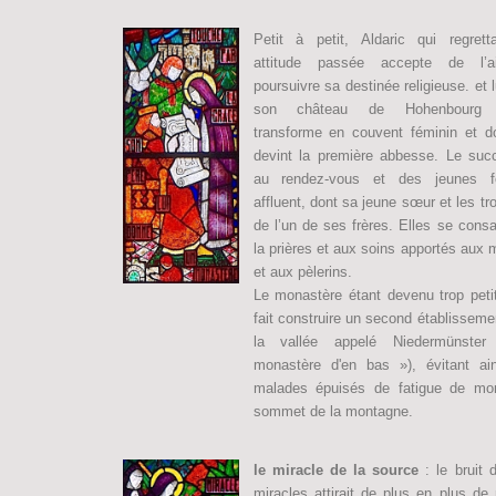
Petit à petit, Aldaric qui regrett
attitude passée accepte de l’a
poursuivre sa destinée religieuse. et 
son château de Hohenbourg q
transforme en couvent féminin et do
devint la première abbesse. Le suc
au rendez-vous et des jeunes 
affluent, dont sa jeune sœur et les troi
de l’un de ses frères. Elles se cons
la prières et aux soins apportés aux
et aux pèlerins.
Le monastère étant devenu trop petit
fait construire un second établissem
la vallée appelé Niedermünster
monastère d'en bas »), évitant ai
malades épuisés de fatigue de mo
sommet de la montagne.
le miracle de la source
: le bruit 
miracles attirait de plus en plus de