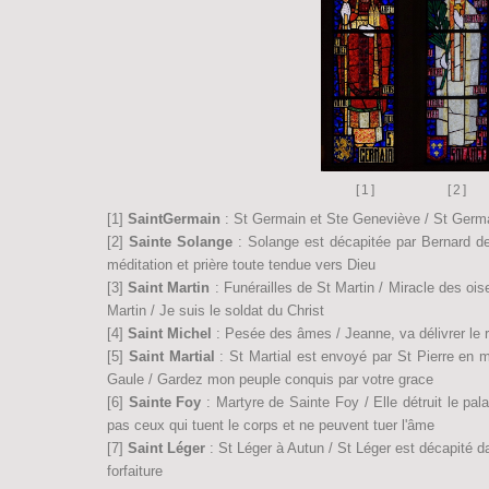
[1]
[2]
[1]
SaintGermain
: St Germain et Ste Geneviève / St Germai
[2]
Sainte Solange
: Solange est décapitée par Bernard de
méditation et prière toute tendue vers Dieu
[3]
Saint Martin
: Funérailles de St Martin / Miracle des ois
Martin / Je suis le soldat du Christ
[4]
Saint Michel
: Pesée des âmes / Jeanne, va délivrer le r
[5]
Saint Martial
: St Martial est envoyé par St Pierre en m
Gaule / Gardez mon peuple conquis par votre grace
[6]
Sainte Foy
: Martyre de Sainte Foy / Elle détruit le pal
pas ceux qui tuent le corps et ne peuvent tuer l'âme
[7]
Saint Léger
: St Léger à Autun / St Léger est décapité 
forfaiture