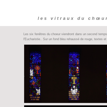
les vitraux du chœu
Les six fenêtres du choeur viendront dans un second temps 
l'Eucharistie.. Sur un fond bleu rehaussé de rouge, textes et