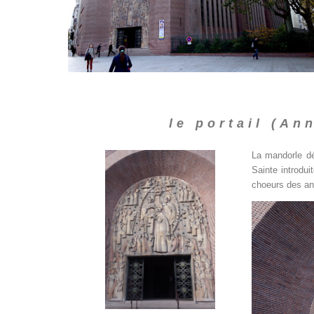
le portail (An
La mandorle dé
Sainte introdui
choeurs des an