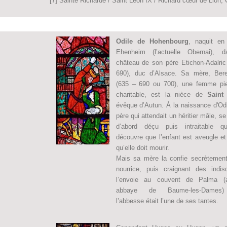
[7] Sainte Richarde / Saint Léon IX / Richard cœur de Lion,
Odile de Hohenbourg
, naquit e
Ehenheim (l’actuelle Obernai), 
château de son père Etichon-Adalric
690), duc d’Alsace. Sa mère, Ber
(635 – 690 ou 700), une femme pi
charitable, est la nièce de
Saint
évêque d’Autun. À la naissance d'Odi
père qui attendait un héritier mâle, s
d’abord déçu puis intraitable q
découvre que l’enfant est aveugle et
qu’elle doit mourir.
Mais sa mère la confie secrètemen
nourrice, puis craignant des indisc
l’envoie au couvent de Palma (a
abbaye de Baume-les-Dames)
l’abbesse était l’une de ses tantes.