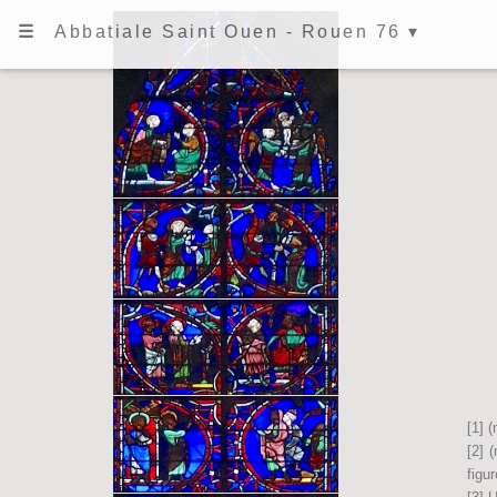
☰
Abbatiale Saint Ouen - Rouen 76 ▾
[1] 
[2] 
figu