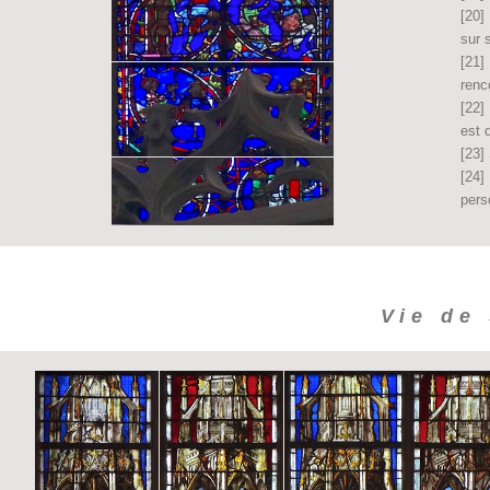
[20]
sur 
[21]
renc
[22]
est 
[23]
[24]
pers
Vie de