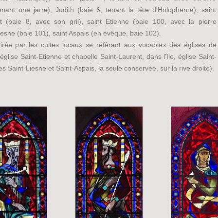
nant une jarre), Judith (baie 6, tenant la tête d'Holopherne), saint
t (baie 8, avec son gril), saint Etienne (baie 100, avec la pierre
Liesne (baie 101), saint Aspais (en évêque, baie 102).
pirée par les cultes locaux se réfèrant aux vocables des églises de
glise Saint-Etienne et chapelle Saint-Laurent, dans l'île, église Saint-
s Saint-Liesne et Saint-Aspais, la seule conservée, sur la rive droite).