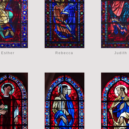
Esther
Rebecca
Judith