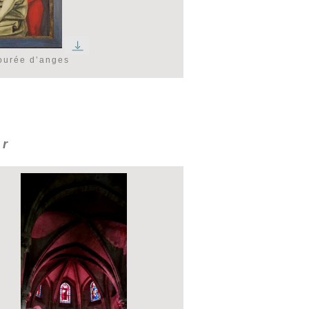
tourée d’anges
ur