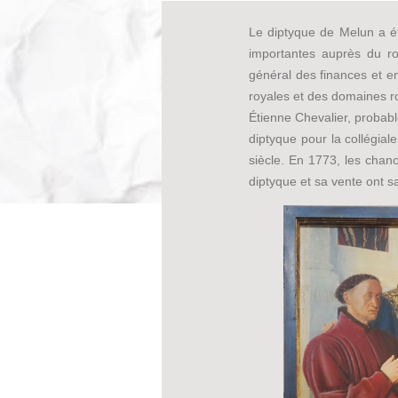
Le diptyque de Melun a é
importantes auprès du roi
général des finances et en
royales et des domaines ro
Étienne Chevalier, probable
diptyque pour la collégial
siècle. En 1773, les chan
diptyque et sa vente ont s