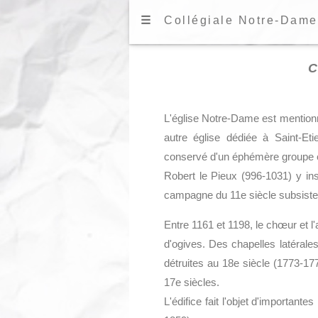
☰
Collégiale Notre-Dame
L'église Notre-Dame est mention
autre église dédiée à Saint-Etie
conservé d'un éphémère groupe épi
Robert le Pieux (996-1031) y inst
campagne du 11e siècle subsistent 
Entre 1161 et 1198, le chœur et l'
d'ogives. Des chapelles latérales 
détruites au 18e siècle (1773-17
17e siècles.
L'édifice fait l'objet d'important