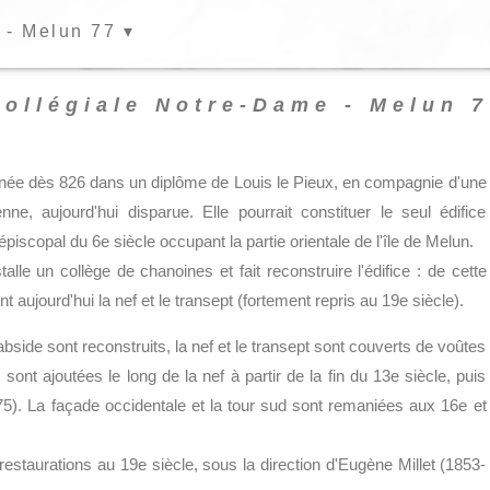
 - Melun 77 ▾
Collégiale Notre-Dame - Melun 7
née dès 826 dans un diplôme de Louis le Pieux, en compagnie d'une
nne, aujourd'hui disparue. Elle pourrait constituer le seul édifice
scopal du 6e siècle occupant la partie orientale de l'île de Melun.
alle un collège de chanoines et fait reconstruire l'édifice : de cette
aujourd'hui la nef et le transept (fortement repris au 19e siècle).
abside sont reconstruits, la nef et le transept sont couverts de voûtes
sont ajoutées le long de la nef à partir de la fin du 13e siècle, puis
75). La façade occidentale et la tour sud sont remaniées aux 16e et
es restaurations au 19e siècle, sous la direction d'Eugène Millet (1853-