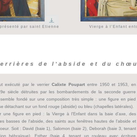
présenté par saint Etienne
Vierge à l’Enfant en
errières de l'abside et du chœ
ut exécuté par le verrier
Calixte Poupart
entre 1950 et 1953, en
9e siècle détruites par les bombardements de la seconde guerre
nsemble fondé sur une composition très simple : une figure en pied
e détachant sur un fond rouge (abside) ou bleu (chapelles latérales).
 une figure en pied : la Vierge à l'Enfant dans la baie d'axe, des
es basses de l'abside, des saints aux fenêtres hautes de l'abside et
oeur. Soit : David (baie 1), Salomon (baie 2), Deborah (baie 3, tenant
tion hébraïque), Esther (baie 4, tenant un rouleau avec écriture