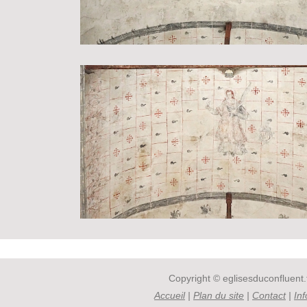
Copyright © eglisesduconfluent.f
Accueil
|
Plan du site
|
Contact
|
In