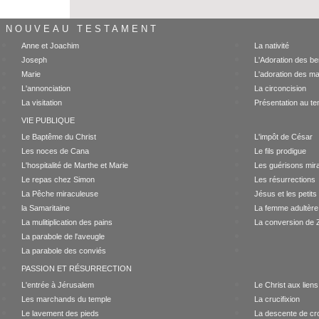
NOUVEAU TESTAMENT
Anne et Joachim
La nativité
Joseph
L'Adoration des be
Marie
L'adoration des m
L'annonciation
La circoncision
La visitation
Présentation au te
VIE PUBLIQUE
Le Baptême du Christ
L'impôt de César
Les noces de Cana
Le fils prodigue
L'hospitalité de Marthe et Marie
Les guérisons mir
Le repas chez Simon
Les résurrections
La Pêche miraculeuse
Jésus et les petits
la Samaritaine
La femme adultère
La mulitiplication des pains
La conversion de
La parabole de l'aveugle
La parabole des conviés
PASSION ET RÉSURRECTION
L'entrée à Jérusalem
Le Christ aux liens
Les marchands du temple
La crucifixion
Le lavement des pieds
La descente de cr