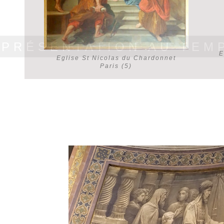
 PRÉSENTATION AU TEM
E
Eglise St Nicolas du Chardonnet
Paris (5)