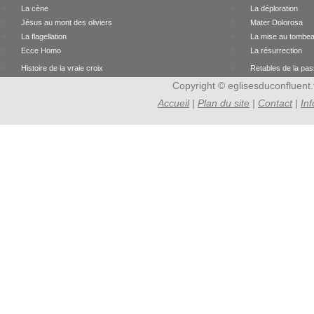
La cène
La déploration
Jésus au mont des oliviers
Mater Dolorosa
La flagellation
La mise au tombe
Ecce Homo
La résurrection
Histoire de la vraie croix
Retables de la pas
Copyright © eglisesduconfluent.f
Accueil
|
Plan du site
|
Contact
|
In