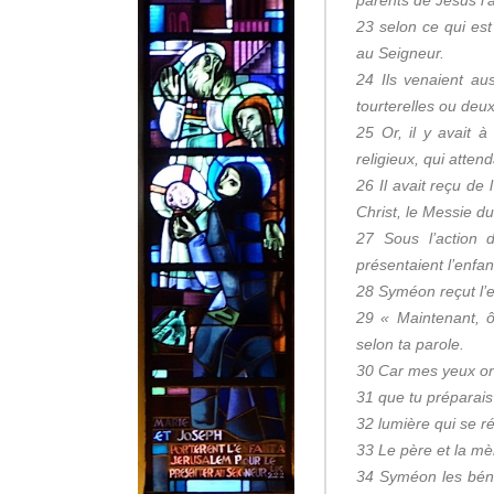
parents de Jésus l
23 selon ce qui est
au Seigneur.
24 Ils venaient aus
tourterelles ou deu
25 Or, il y avait
religieux, qui attenda
26 Il avait reçu de 
Christ, le Messie d
27 Sous l’action 
présentaient l’enfan
28 Syméon reçut l’en
29 « Maintenant, ô 
selon ta parole.
30 Car mes yeux ont
31 que tu préparais
32 lumière qui se ré
33 Le père et la mèr
34 Syméon les bénit