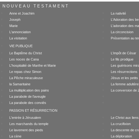
NOUVEAU TESTAMENT
Anne et Joachim
La nativité
Joseph
L'Adoration des be
Marie
L'adoration des m
L'annonciation
La circoncision
La visitation
Présentation au te
VIE PUBLIQUE
Le Baptême du Christ
L'impôt de César
Les noces de Cana
Le fils prodigue
L'hospitalité de Marthe et Marie
Les guérisons mir
Le repas chez Simon
Les résurrections
La Pêche miraculeuse
Jésus et les petits
la Samaritaine
La femme adultère
La mulitiplication des pains
La conversion de
La parabole de l'aveugle
La parabole des conviés
PASSION ET RÉSURRECTION
L'entrée à Jérusalem
Le Christ aux liens
Les marchands du temple
La crucifixion
Le lavement des pieds
La descente de cr
La cène
La déploration