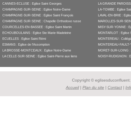
CANNES-ECLUSE : Eglise Saint Georges
LA GRANDE PAROISSE :
CHAMPAGNE-SUR-SEINE : Eglise Notre-Dame
LA-TOMBE : Eglise Sai
CHAMPAGNE-SUR-SEINE : Eglise Saint François
LAVAL-EN-BRIE : Eglise
CHAMPAGNE-SUR-SEINE : Chapelle Orthodoxe russe
MAROLLES-SUR-SEINE :
COURCELLES-EN-BASSEE : Eglise Saint Martin
MISY-SUR-YONNE : Egli
ECHOUBOULAINS : Eglise Ste Marie-Madeleine
MONTARLOT : Eglise 
ECUELLES : Eglise Saint Rémi
MONTEREAU : Collégia
ESMANS : Eglise de l'Assomption
MONTEREAU-FAULT-YON
LA BROSSE-MONTCEAUX : Eglise Notre-Dame
MORET-SUR-LOING : Egl
LA CELLE-SUR-SEINE : Eglise Saint-Pierre aux liens
NOISY-RUDIGNON : Egl
Copyright © eglisesduconfluent.f
Accueil
|
Plan du site
|
Contact
|
In