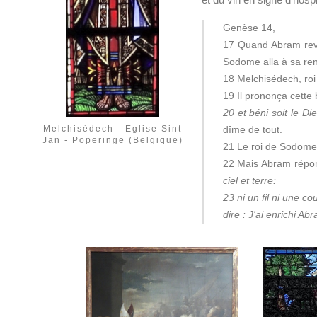
Genèse 14,
17 Quand Abram revin
Sodome alla à sa renc
18 Melchisédech, roi 
19 Il prononça cette
20 et béni soit le Di
Melchisédech - Eglise Sint
dîme de tout.
Jan - Poperinge (Belgique)
21 Le roi de Sodome
22 Mais Abram répon
ciel et terre:
23 ni un fil ni une co
dire : J'ai enrichi Abr