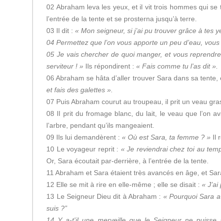
02 Abraham leva les yeux, et il vit trois hommes qui se t
l’entrée de la tente et se prosterna jusqu’à terre.
03 Il dit :
« Mon seigneur, si j’ai pu trouver grâce à tes y
04 Permettez que l’on vous apporte un peu d’eau, vous 
05 Je vais chercher de quoi manger, et vous reprendrez
serviteur ! »
Ils répondirent :
« Fais comme tu l’as dit ».
06 Abraham se hâta d’aller trouver Sara dans sa tente, et
et fais des galettes ».
07 Puis Abraham courut au troupeau, il prit un veau gras 
08 Il prit du fromage blanc, du lait, le veau que l’on a
l’arbre, pendant qu’ils mangeaient.
09 Ils lui demandèrent :
« Où est Sara, ta femme ? »
Il 
10 Le voyageur reprit :
« Je reviendrai chez toi au tem
Or, Sara écoutait par-derrière, à l’entrée de la tente.
11 Abraham et Sara étaient très avancés en âge, et Sara
12 Elle se mit à rire en elle-même ; elle se disait :
« J’ai
13 Le Seigneur Dieu dit à Abraham :
« Pourquoi Sara a-t
suis ?”
14 Y a-t'il une merveille que le Seigneur ne puisse