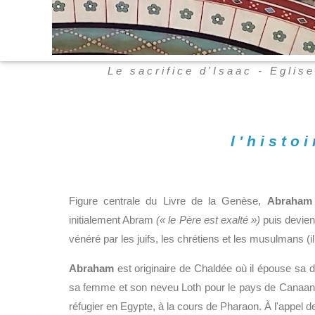
Le sacrifice d'Isaac - Eglis
l'histo
Figure centrale du Livre de la Genèse,
Abraham
initialement Abram
(« le Père est exalté »)
puis devien
vénéré par les juifs, les chrétiens et les musulmans 
Abraham
est originaire de Chaldée où il épouse sa d
sa femme et son neveu Loth pour le pays de Canaan où 
réfugier en Egypte, à la cours de Pharaon. À l'appel d