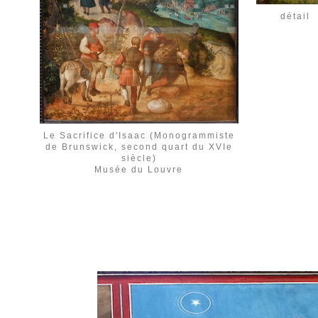
détail
Le Sacrifice d'Isaac (Monogrammiste
de Brunswick, second quart du XVIe
siècle)
Musée du Louvre