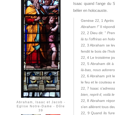
Isaac quand l'ange du Se
bélier en holocauste.
Genèse 22, 1 Après 
Abraham !"
Il répond
22, 2 Dieu dit:
" Pren
là tu l'offriras en h
22, 3 Abraham se leva 
fendit le bois de l'ho
22, 4 Le troisième jou
22, 5 Abraham dit à 
là-bas, nous adorero
22, 6 Abraham prit le
le feu et le couteau 
22, 7 Isaac s'adress
bien, reprit-il, voilà
22, 8 Abraham répon
Abraham, Isaac et Jacob -
Eglise Notre-Dame - Dôle
s'en allèrent tous d
39
22, 9 Quand ils fure