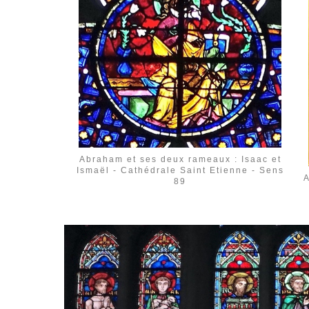
Abraham et ses deux rameaux : Isaac et
Ismaël - Cathédrale Saint Etienne - Sens
A
89