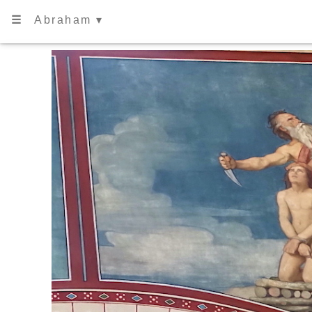
☰
Abraham ▾