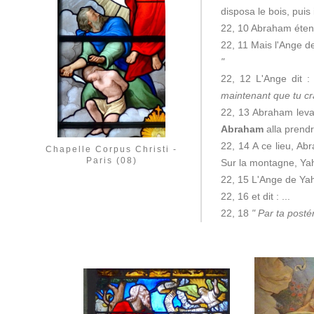
disposa le bois, puis i
22, 10 Abraham étendi
22, 11 Mais l'Ange de
"
22, 12 L'Ange dit 
maintenant que tu cra
22, 13 Abraham leva l
Abraham
alla prendre
22, 14 A ce lieu, Ab
Chapelle Corpus Christi -
Paris (08)
Sur la montagne, Yah
22, 15 L'Ange de Ya
22, 16 et dit : ...
22, 18
" Par ta posté