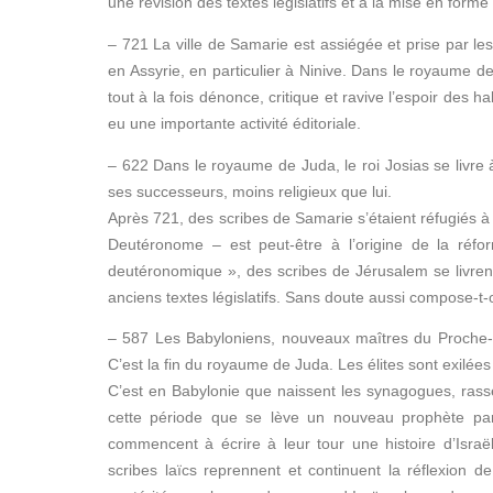
une révision des textes législatifs et à la mise en forme
– 721 La ville de Samarie est assiégée et prise par les
en Assyrie, en particulier à Ninive. Dans le royaume 
tout à la fois dénonce, critique et ravive l’espoir des h
eu une importante activité éditoriale.
– 622 Dans le royaume de Juda, le roi Josias se livre
ses successeurs, moins religieux que lui.
Après 721, des scribes de Samarie s’étaient réfugiés à J
Deutéronome – est peut-être à l’origine de la réfo
deutéronomique », des scribes de Jérusalem se livrent à
anciens textes législatifs. Sans doute aussi compose
– 587 Les Babyloniens, nouveaux maîtres du Proche-O
C’est la fin du royaume de Juda. Les élites sont exilée
C’est en Babylonie que naissent les synagogues, rass
cette période que se lève un nouveau prophète par
commencent à écrire à leur tour une histoire d’Israël
scribes laïcs reprennent et continuent la réflexion 