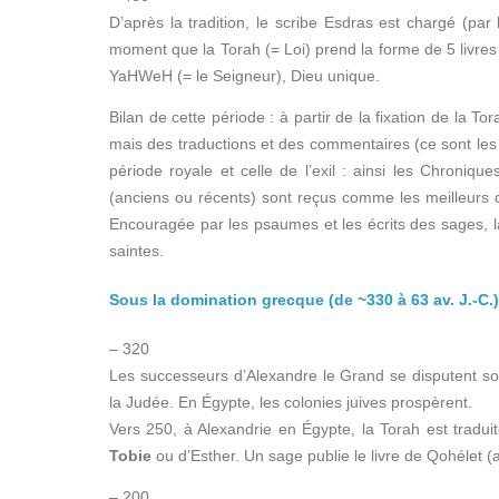
D’après la tradition, le scribe Esdras est chargé (par 
moment que la Torah (= Loi) prend la forme de 5 livres
YaHWeH (= le Seigneur), Dieu unique.
Bilan de cette période : à partir de la fixation de la To
mais des traductions et des commentaires (ce sont le
période royale et celle de l’exil : ainsi les Chroniqu
(anciens ou récents) sont reçus comme les meilleurs c
Encouragée par les psaumes et les écrits des sages, la l
saintes.
Sous la domination grecque (de ~330 à 63 av. J.-C.)
– 320
Les successeurs d’Alexandre le Grand se disputent s
la Judée. En Égypte, les colonies juives prospèrent.
Vers 250, à Alexandrie en Égypte, la Torah est tradu
Tobie
ou d’Esther. Un sage publie le livre de Qohélet (a
– 200