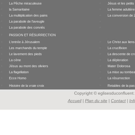
La Pêche miraculeuse
Jésus et les petits
la Samaritaine
La femme adultère
La mulitiplication des pains
La conversion de
La parabole de l'aveugle
La parabole des conviés
PASSION ET RÉSURRECTION
L'entrée à Jérusalem
Le Christ aux liens
Les marchands du temple
La crucifixion
Le lavement des pieds
La descente de cr
La cène
La déploration
Jésus au mont des oliviers
Mater Dolorosa
La flagellation
La mise au tombe
Ecce Homo
La résurrection
Histoire de la vraie croix
Retables de la pas
Copyright © eglisesduconfluent.f
Accueil
|
Plan du site
|
Contact
|
In