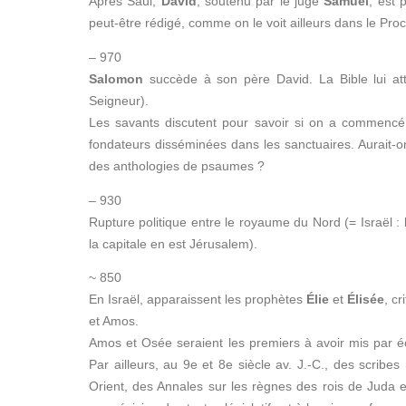
Après Saül,
David
, soutenu par le juge
Samuel
, est 
peut-être rédigé, comme on le voit ailleurs dans le Pro
– 970
Salomon
succède à son père David. La Bible lui at
Seigneur).
Les savants discutent pour savoir si on a commencé à
fondateurs disséminées dans les sanctuaires. Aurait-
des anthologies de psaumes ?
– 930
Rupture politique entre le royaume du Nord (= Israël :
la capitale en est Jérusalem).
~ 850
En Israël, apparaissent les prophètes
Élie
et
Élisée
, c
et Amos.
Amos et Osée seraient les premiers à avoir mis par écr
Par ailleurs, au 9e et 8e siècle av. J.-C., des scribe
Orient, des Annales sur les règnes des rois de Juda et