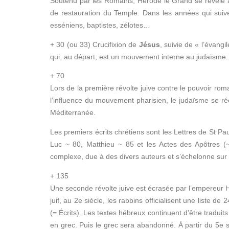
Soutenu par les Romains, Hérode le Grand se révèle à l
de restauration du Temple. Dans les années qui suive
esséniens, baptistes, zélotes…
+ 30 (ou 33) Crucifixion de
Jésus
, suivie de « l’évangi
qui, au départ, est un mouvement interne au judaïsme.
+ 70
Lors de la première révolte juive contre le pouvoir rom
l’influence du mouvement pharisien, le judaïsme se réo
Méditerranée.
Les premiers écrits chrétiens sont les Lettres de St Pau
Luc ~ 80, Matthieu ~ 85 et les Actes des Apôtres (~ 
complexe, due à des divers auteurs et s’échelonne sur 
+ 135
Une seconde révolte juive est écrasée par l’empereur H
juif, au 2e siècle, les rabbins officialisent une liste de
(= Écrits). Les textes hébreux continuent d’être trad
en grec. Puis le grec sera abandonné. À partir du 5e siè