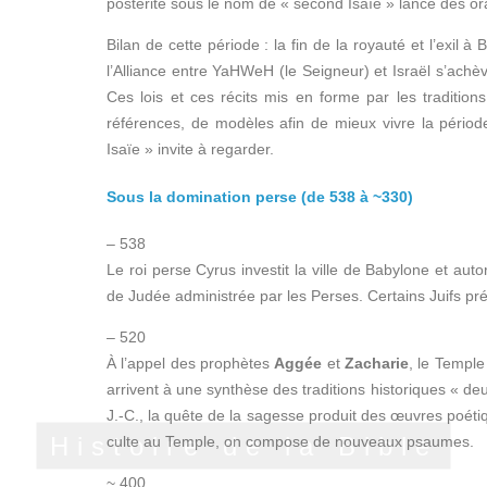
postérité sous le nom de « second Isaïe » lance des or
Bilan de cette période : la fin de la royauté et l’exi
l’Alliance entre YaHWeH (le Seigneur) et Israël s’achève,
Ces lois et ces récits mis en forme par les traditio
références, de modèles afin de mieux vivre la période 
Isaïe » invite à regarder.
Sous la domination perse (de 538 à ~330)
– 538
Le roi perse Cyrus investit la ville de Babylone et aut
de Judée administrée par les Perses. Certains Juifs pré
– 520
À l’appel des prophètes
Aggée
et
Zacharie
, le Temple
arrivent à une synthèse des traditions historiques « de
J.-C., la quête de la sagesse produit des œuvres poéti
Histoire de la Bible
culte au Temple, on compose de nouveaux psaumes.
~ 400