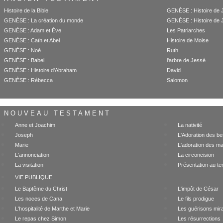
Histoire de la Bible
GENÈSE : Histoire de 
GENÈSE : La création du monde
GENÈSE : Histoire de 
GENÈSE : Adam et Éve
Les Patriarches
GENÈSE : Caïn et Abel
Histoire de Moise
GENÈSE : Noè
Ruth
GENÈSE : Babel
l'arbre de Jessé
GENÈSE : Histoire d'Abraham
David
GENÈSE : Rébecca
Salomon
NOUVEAU TESTAMENT
Anne et Joachim
La nativité
Joseph
L'Adoration des be
Marie
L'adoration des m
L'annonciation
La circoncision
La visitation
Présentation au te
VIE PUBLIQUE
Le Baptême du Christ
L'impôt de César
Les noces de Cana
Le fils prodigue
L'hospitalité de Marthe et Marie
Les guérisons mir
Le repas chez Simon
Les résurrections