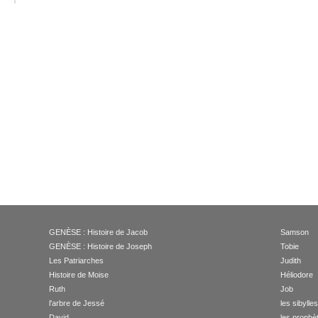
GENÈSE : Histoire de Jacob
Samson
GENÈSE : Histoire de Joseph
Tobie
Les Patriarches
Judith
Histoire de Moise
Héliodore
Ruth
Job
l'arbre de Jessé
les sibylle
David
les prophè