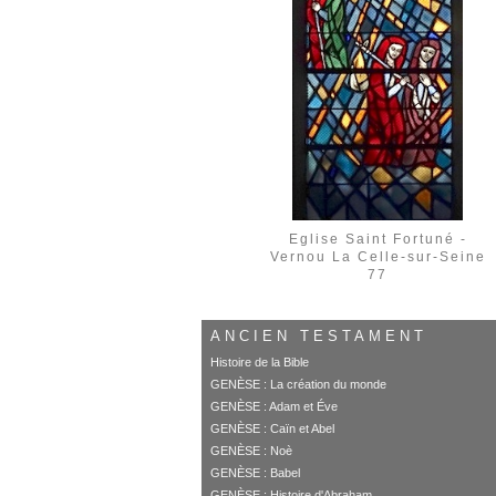
Eglise Saint Fortuné -
Vernou La Celle-sur-Seine
77
ANCIEN TESTAMENT
Histoire de la Bible
GENÈSE : La création du monde
GENÈSE : Adam et Éve
GENÈSE : Caïn et Abel
GENÈSE : Noè
GENÈSE : Babel
GENÈSE : Histoire d'Abraham