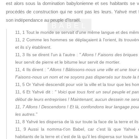
est alors sous la domination babylonienne et ses habitants se 
procédés de construction qui ne sont pas les leurs. Yahvé met f
son indépendance au peuple d'Israël.
BABEL
11, 1 Tout le monde se servait d'une même langue et des mêm
11, 2 Comme les hommes se déplaçaient à l'orient, ils trouvè
et ils s'y établirent.
11, 3 Ils se dirent l'un à l'autre :
" Allons ! Faisons des briques 
leur servit de pierre et le bitume leur servit de mortier.
11, 4 Ils dirent :
" Allons ! Bâtissons-nous une ville et une tour
Faisons-nous un nom et ne soyons pas dispersés sur toute la te
11, 5 Or Yahvé descendit pour voir la ville et la tour que les h
11, 6 Et Yahvé dit :
" Voici que tous font un seul peuple et par
début de leurs entreprises ! Maintenant, aucun dessein ne sera 
11, 7 Allons ! Descendons ! Et là, confondons leur langage pour
les autres."
11, 8 Yahvé les dispersa de là sur toute la face de la terre et ils 
11, 9 Aussi la nomma-t'on Babel, car c'est là que Yahvé c
habitants de la terre et c'est de là qu'il les dispersa sur toute la