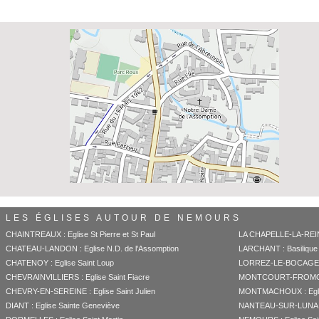
LES ÉGLISES AUTOUR DE NEMOURS
CHAINTREAUX : Eglise St Pierre et St Paul
LA CHAPELLE-LA-REINE
CHATEAU-LANDON : Eglise N.D. de l'Assomption
LARCHANT : Basilique 
CHATENOY : Eglise Saint Loup
LORREZ-LE-BOCAGE : 
CHEVRAINVILLIERS : Eglise Saint Fiacre
MONTCOURT-FROMONVIL
CHEVRY-EN-SEREINE : Eglise Saint Julien
MONTMACHOUX : Eglis
DIANT : Eglise Sainte Geneviève
NANTEAU-SUR-LUNAIN :