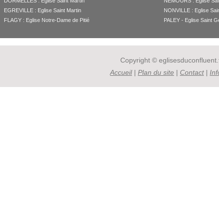
DORMELLES : Eglise Saint Martin
NEMOURS : Eglise Sain
EGREVILLE : Eglise Saint Martin
NONVILLE : Eglise Sain
FLAGY : Eglise Notre-Dame de Pitié
PALEY - Eglise Saint 
Copyright © eglisesduconfluent.f
Accueil
|
Plan du site
|
Contact
|
In