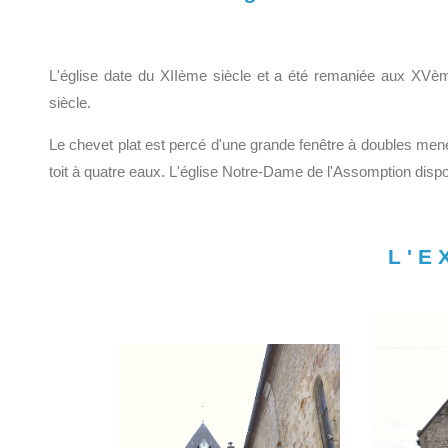
L'église date du XIIème siècle et a été remaniée aux XVè
siècle.
Le chevet plat est percé d'une grande fenêtre à doubles men
toit à quatre eaux. L'église Notre-Dame de l'Assomption dispo
L'E