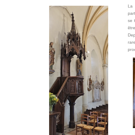
La 
par
se 
êtr
Dep
rar
pro